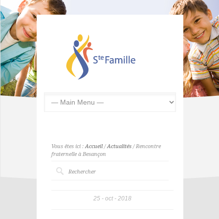
Vous êtes ici :
Accueil
/
Actualités
/ Rencontre
fraternelle à Besançon
25
oct
2018