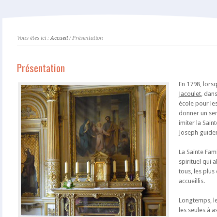
Vous êtes ici :
Accueil
/ Présentation
Présentation
En 1798, lors
Jacoulet
, dan
école pour le
donner un sens
imiter la Sain
Joseph guiden
La Sainte Fami
spirituel qui 
tous, les plus
accueillis.
Longtemps, les
les seules à a