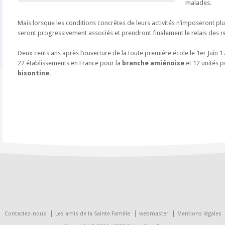
malades.
Mais lorsque les conditions concrètes de leurs activités n’imposeront plus l
seront progressivement associés et prendront finalement le relais des re
Deux cents ans après l’ouverture de la toute première école le 1er Juin 
22 établissements en France pour la
branche amiénoise
et 12 unités 
bisontine
.
Contactez-nous
Les amis de la Sainte Famille
webmaster
Mentions légales